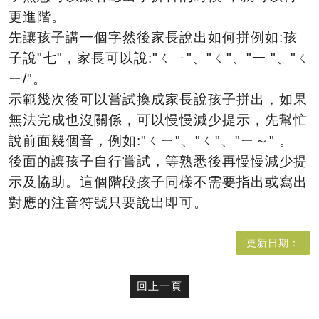
更進階。
先讓孩子講一個字然後家長說出如何拼例如:孩
子說"七"，家長可以說:"ㄑㄧ"、"ㄑ"、"一 "、"ㄑ
ㄧ/"。
示範幾次後可以嘗試換成家長說孩子拼出，如果
無法完成也沒關係，可以慢慢減少提示，先幫忙
說前面幾個音，例如:"ㄑㄧ"、"ㄑ"、"ㄧ～" 。
後面的讓孩子自行嘗試，等熟悉後再慢慢減少提
示及協助。這個階段孩子同樣不需要指出或寫出
對應的注音符號只要說出即可。
更新日期：
回上一頁