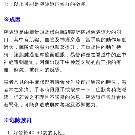
心！以上可能是腕隧道症候群的徵兆。
※成因
腕隧道是由腕骨頭及橫向腕韌帶所搭起像隧道般的洞
口，其中有肌鍵、血管及神經穿過，當手腕的動作角度
過大，腕隧道的壓力也跟著提升，若重複性的動作持
續，讓肌腱過度摩擦而腫脹，易使得走在隧道中的正中
神經遭到壓迫，因而出現正中神經支配的前三指的疼
痛、麻鈍、被針刺的感覺。
患者常見的手麻狀況有時會發作於夜裡醒來的時候，患
者常在疼痛、手麻時甩甩手或按摩一下，症狀會稍微減
緩，但若置之不理且不適當的休息，腕隧道症候群會逐
漸惡化，可能會造成肌肉萎縮及影響握力。
※危險族群
好發於40-60歲的女性。