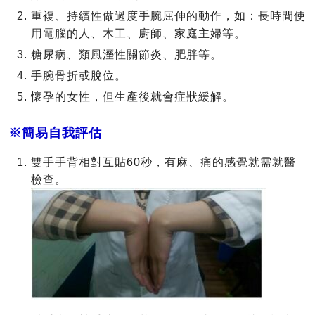
重複、持續性做過度手腕屈伸的動作，如：長時間使
用電腦的人、木工、廚師、家庭主婦等。
糖尿病、類風溼性關節炎、肥胖等。
手腕骨折或脫位。
懷孕的女性，但生產後就會症狀緩解。
※簡易自我評估
雙手手背相對互貼60秒，有麻、痛的感覺就需就醫
檢查。