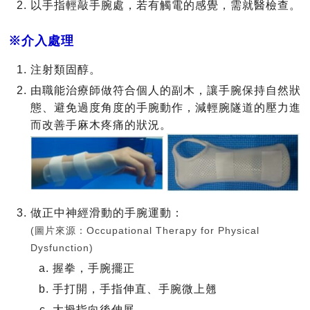
以手指輕敲手腕處，若有觸電的感覺，需就醫檢查。
※介入處理
注射類固醇。
由職能治療師做符合個人的副木，讓手腕保持自然狀
態、避免過度角度的手腕動作，減輕腕隧道的壓力進
而改善手麻木疼痛的狀況。
做正中神經滑動的手腕運動：
(圖片來源：Occupational Therapy for Physical
Dysfunction)
握拳，手腕擺正
手打開，手指伸直、手腕微上翹
大拇指向後伸展